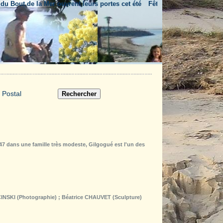
ut de la Mer ouvrent leurs portes cet été
Fête nationale & feu d'artifice
947 dans une famille très modeste, Gilgogué est l'un des
CINSKI (Photographie) ; Béatrice CHAUVET (Sculpture)