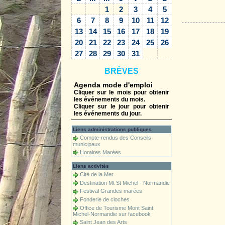
1
2
3
4
5
Accueil
6
7
8
9
10
11
12
13
14
15
16
17
18
19
20
21
22
23
24
25
26
27
28
29
30
31
BRÈVES
Agenda mode d'emploi
Cliquer sur le mois pour obtenir
les événements du mois.
Cliquer sur le jour pour obtenir
les événements du jour.
Liens administrations publiques
Compte-rendus des Conseils
municipaux
Horaires Marées
Liens activités
Cité de la Mer
Destination Mt St Michel - Normandie
Festival Grandes marées
Fonderie de cloches
Office de Tourisme Mont Saint
Michel-Normandie sur facebook
Saint Jean des Arts