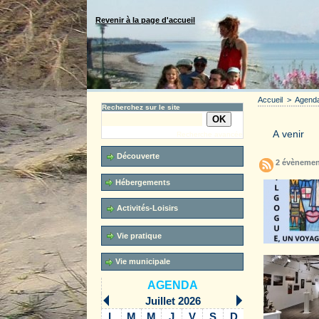
Revenir à la page d'accueil
Accueil
>
Agend
Recherchez sur le site
Recherche avancée
Découverte
2 évènemen
Hébergements
Activités-Loisirs
Vie pratique
Vie municipale
AGENDA
Juillet 2026
L
M
M
J
V
S
D