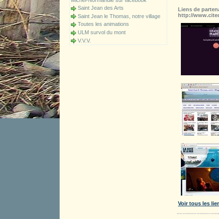
Michel-Normandie sur facebook
Activités
Saint Jean des Arts
Liens de parten
http://www.cite
Saint Jean le Thomas, notre village
Toutes les animations
ULM survol du mont
V.V.V.
Voir tous les lie