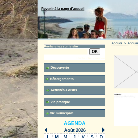
Revenir à la page d'accueil
Accueil
>
Annuai
Recherchez sur le site
Administrat
Recherche avancée
Découverte
Hébergements
Activités-Loisirs
Vie pratique
Vie municipale
AGENDA
Août 2026
Pratique
L
M
M
J
V
S
D