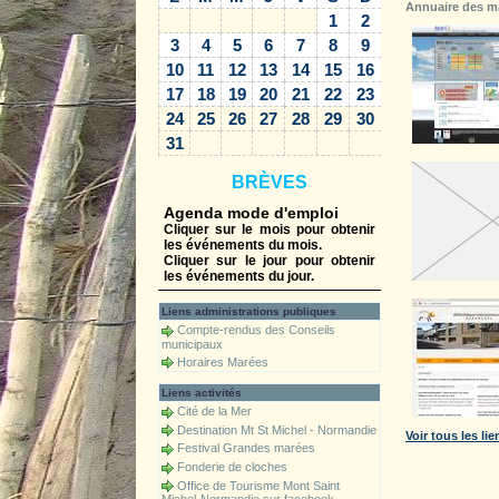
Annuaire des ma
1
2
3
4
5
6
7
8
9
10
11
12
13
14
15
16
17
18
19
20
21
22
23
24
25
26
27
28
29
30
31
BRÈVES
Agenda mode d'emploi
Cliquer sur le mois pour obtenir
les événements du mois.
Cliquer sur le jour pour obtenir
les événements du jour.
Liens administrations publiques
Compte-rendus des Conseils
municipaux
Horaires Marées
Liens activités
Cité de la Mer
Destination Mt St Michel - Normandie
Voir tous les lie
Festival Grandes marées
Fonderie de cloches
Jumelage
Office de Tourisme Mont Saint