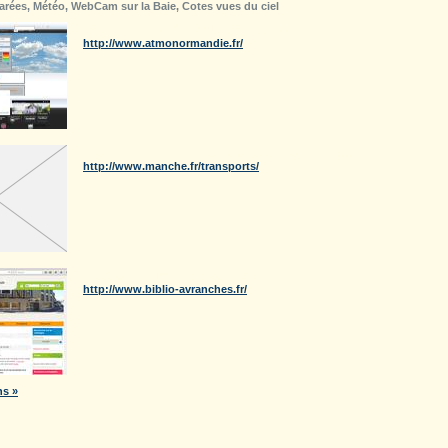
rées, Météo, WebCam sur la Baie, Cotes vues du ciel
Atmonormandie (qualité de l'air)
http://www.atmonormandie.fr/
Transports Manche (Manéo, Maritimes..)
http://www.manche.fr/transports/
Médiathèque d'Avranches
http://www.biblio-avranches.fr/
ns »