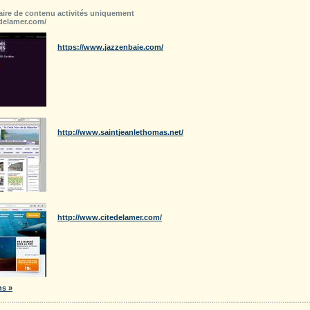
aire de contenu activités uniquement
delamer.com/
Festival Grandes marées
https://www.jazzenbaie.com/
Saint Jean le Thomas, notre village
http://www.saintjeanlethomas.net/
Cité de la Mer
http://www.citedelamer.com/
ns »