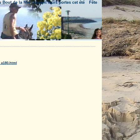
 de la Mer ouvrent leurs portes cet été
Fête nationale & feu d'artifice
_a180.html