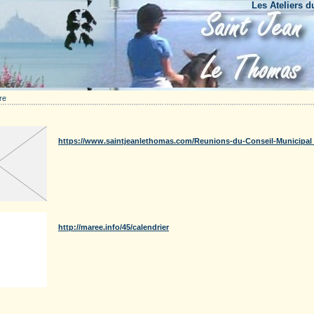
Les Ateliers du Bout
re
ions publiques/Pratique
Compte-rendus des Conseils municipaux
https://www.saintjeanlethomas.com/Reunions-du-Conseil-Municipal
Horaires Marées
http://maree.info/45/calendrier