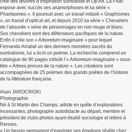
crée des œuvres d’inspiration surréaliste et Op Art. La Fnac
expose avec succès ses anamorphoses et sa série «
Phantasmes ». Il poursuit avec un travail intitulé « Graphismes
», un travail d’optical art, et depuis 2010 sa série « Chevaliers
de l’absurde » série de personnages en noir rouge et blanc.
Ses chevaliers sont des défenseurs pacifiques de la nature.
Enfin il crée son « Arboretum imaginaire » pour lequel
Fernando Arrabal un des derniers monstres sacrés du
surréalisme, lui a écrit un poème. La recherche comprend un
catalogue de 90 pages intitulé l’« Arboretum imaginaire » sous-
titre « Arbres princes de la nature ». Les créations sont
accompagnées de 25 poèmes des grands poètes de l’histoire
de la littérature française.
Alain JAROCINSKI
Photographie
Né à St Martin des Champs, artiste en quête d’explorations
incessantes, photographe autodidacte au départ, membre et
président de clubs photos ayant étudié sociologie et lettres à
Rennes.
« Un besoin permanent d’exprimer ses émotions révèle chez