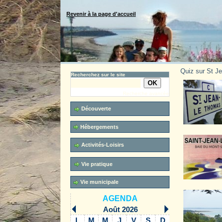
Revenir à la page d'accueil
Quiz sur St J
Recherchez sur le site
Recherche avancée
Découverte
Hébergements
Activités-Loisirs
Vie pratique
Vie municipale
AGENDA
Août 2026
L
M
M
J
V
S
D