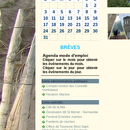
1
2
3
4
5
6
7
8
9
10
11
12
13
14
15
16
17
18
19
20
21
22
23
24
25
26
27
28
29
30
31
BRÈVES
Agenda mode d'emploi
Cliquer sur le mois pour obtenir
les événements du mois.
Cliquer sur le jour pour obtenir
les événements du jour.
Liens administrations publiques
Compte-rendus des Conseils
municipaux
Horaires Marées
Liens activités
Cité de la Mer
Destination Mt St Michel - Normandie
Festival Grandes marées
Fonderie de cloches
Office de Tourisme Mont Saint