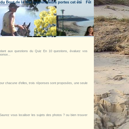
out de la Mer ouvrent leurs portes cet été
Fête nationale & feu d'artific
dant aux questions du Quiz En 10 questions, évaluez vos
ponse...
ur chacune d'elles, trois réponses sont proposées, une seule
aurez vous localiser les sujets des photos ? ou bien trouver