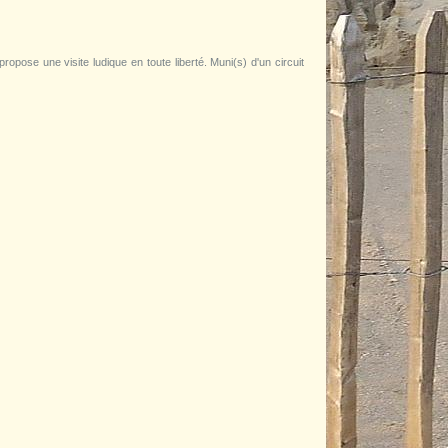
ropose une visite ludique en toute liberté. Muni(s) d'un circuit