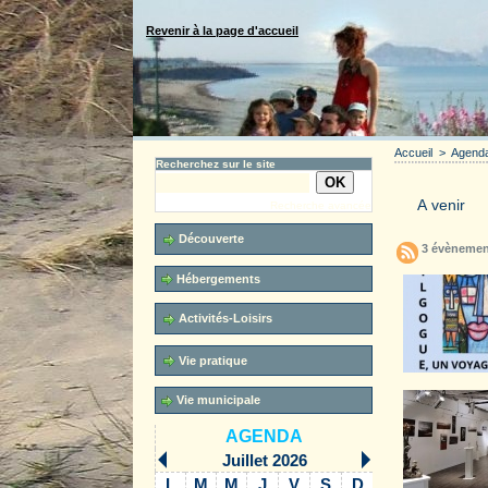
Revenir à la page d'accueil
Accueil
>
Agend
Recherchez sur le site
Recherche avancée
Découverte
3 évènemen
Hébergements
Activités-Loisirs
Vie pratique
Vie municipale
AGENDA
Juillet 2026
L
M
M
J
V
S
D