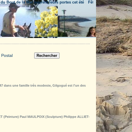
out de la Mer ouvrent leurs portes cet été
Fête nationale & feu d'artific
947 dans une famille très modeste, Gilgogué est l'un des
T (Peinture) Paul MAULPOIX (Sculpture) Philippe ALLIET-