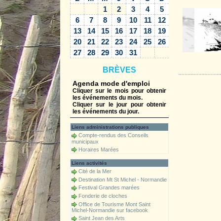
1
2
3
4
5
6
7
8
9
10
11
12
13
14
15
16
17
18
19
20
21
22
23
24
25
26
27
28
29
30
31
Accueil
BRÈVES
Agenda mode d'emploi
Cliquer sur le mois pour obtenir
les événements du mois.
Cliquer sur le jour pour obtenir
les événements du jour.
Liens administrations publiques
Compte-rendus des Conseils
municipaux
Horaires Marées
Liens activités
Cité de la Mer
Destination Mt St Michel - Normandie
Festival Grandes marées
Fonderie de cloches
Office de Tourisme Mont Saint
Michel-Normandie sur facebook
Saint Jean des Arts