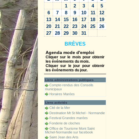
1
2
3
4
5
6
7
8
9
10
11
12
13
14
15
16
17
18
19
20
21
22
23
24
25
26
27
28
29
30
31
BRÈVES
Agenda mode d'emploi
Cliquer sur le mois pour obtenir
les événements du mois.
Cliquer sur le jour pour obtenir
les événements du jour.
Liens administrations publiques
Compte-rendus des Conseils
municipaux
Horaires Marées
Liens activités
Cité de la Mer
Destination Mt St Michel - Normandie
Festival Grandes marées
Fonderie de cloches
Office de Tourisme Mont Saint
Michel-Normandie sur facebook
Saint Jean des Arts