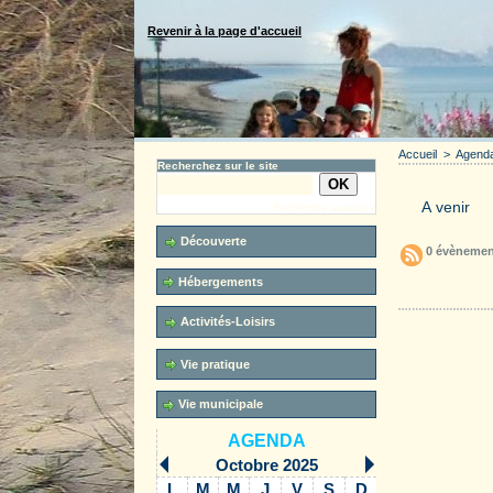
Revenir à la page d'accueil
Accueil
>
Agend
Recherchez sur le site
Recherche avancée
Découverte
0 évènemen
Hébergements
Accueil
Activités-Loisirs
Vie pratique
Vie municipale
AGENDA
Octobre 2025
L
M
M
J
V
S
D