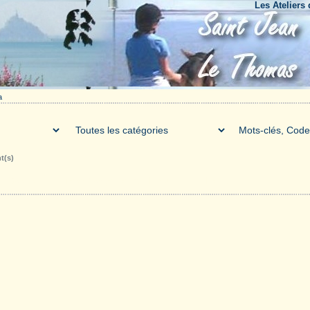
Les Ateliers du B
a
t(s)
Galerie
Téléchargements
Forum
Liens