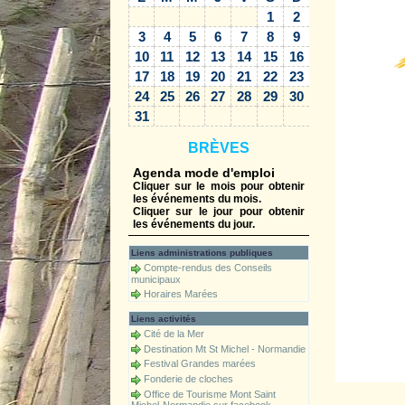
1
2
3
4
5
6
7
8
9
10
11
12
13
14
15
16
17
18
19
20
21
22
23
24
25
26
27
28
29
30
31
BRÈVES
Agenda mode d'emploi
Cliquer sur le mois pour obtenir
les événements du mois.
Cliquer sur le jour pour obtenir
les événements du jour.
Liens administrations publiques
Compte-rendus des Conseils
municipaux
Horaires Marées
Liens activités
Cité de la Mer
Destination Mt St Michel - Normandie
Festival Grandes marées
Fonderie de cloches
Office de Tourisme Mont Saint