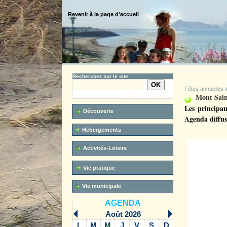
Revenir à la page d'accueil
Recherchez sur le site
Fêtes annuelles-
Mont Sain
Recherche avancée
Les principau
Découverte
Agenda diffus
Hébergements
Activités-Loisirs
Vie pratique
Vie municipale
AGENDA
Août 2026
L
M
M
J
V
S
D