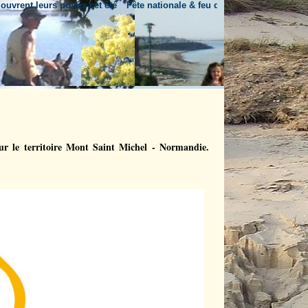
et été
Fête nationale & feu d'artifice
Un nouveau rendez-vous estival 
sur le territoire Mont Saint Michel - Normandie.