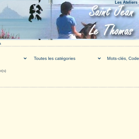
Les Ateliers du Bo
a
t(s)
Galerie
Téléchargements
Forum
Liens