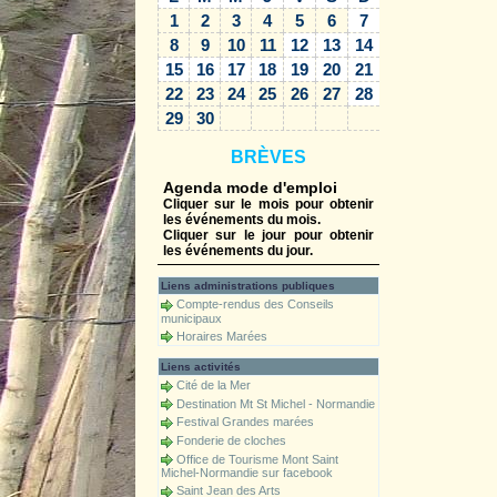
1
2
3
4
5
6
7
8
9
10
11
12
13
14
15
16
17
18
19
20
21
22
23
24
25
26
27
28
29
30
BRÈVES
Agenda mode d'emploi
Cliquer sur le mois pour obtenir
les événements du mois.
Cliquer sur le jour pour obtenir
les événements du jour.
Liens administrations publiques
Compte-rendus des Conseils
municipaux
Horaires Marées
Liens activités
Cité de la Mer
Destination Mt St Michel - Normandie
Festival Grandes marées
Fonderie de cloches
Office de Tourisme Mont Saint
Michel-Normandie sur facebook
Saint Jean des Arts