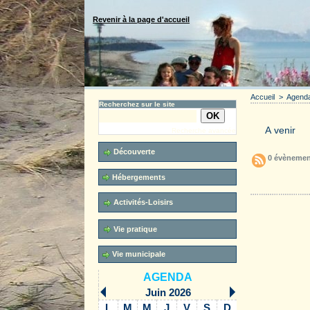
Revenir à la page d'accueil
Accueil
>
Agend
Recherchez sur le site
Recherche avancée
Découverte
0 évènemen
Hébergements
Accueil
Activités-Loisirs
Vie pratique
Vie municipale
AGENDA
Juin 2026
L
M
M
J
V
S
D