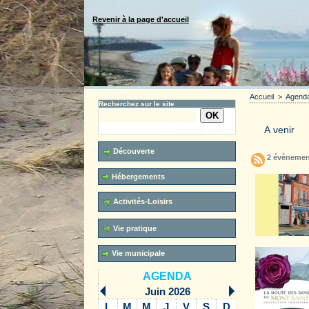
Revenir à la page d'accueil
Accueil
>
Agend
Recherchez sur le site
Recherche avancée
Découverte
2 évènemen
Hébergements
Activités-Loisirs
Vie pratique
Vie municipale
AGENDA
Juin 2026
L
M
M
J
V
S
D