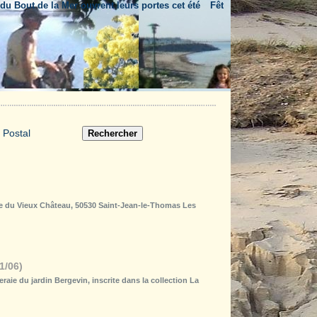
ut de la Mer ouvrent leurs portes cet été
Fête nationale & feu d'artifice
rue du Vieux Château, 50530 Saint-Jean-le-Thomas Les
1/06)
eraie du jardin Bergevin, inscrite dans la collection La