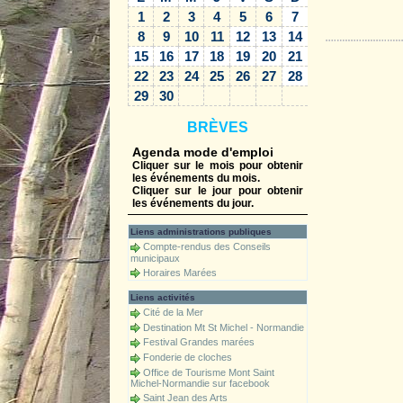
1
2
3
4
5
6
7
Accueil
8
9
10
11
12
13
14
15
16
17
18
19
20
21
22
23
24
25
26
27
28
29
30
BRÈVES
Agenda mode d'emploi
Cliquer sur le mois pour obtenir
les événements du mois.
Cliquer sur le jour pour obtenir
les événements du jour.
Liens administrations publiques
Compte-rendus des Conseils
municipaux
Horaires Marées
Liens activités
Cité de la Mer
Destination Mt St Michel - Normandie
Festival Grandes marées
Fonderie de cloches
Office de Tourisme Mont Saint
Michel-Normandie sur facebook
Saint Jean des Arts