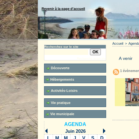
Revenir à la page d'accueil
Accueil
>
Agend
Recherchez sur le site
Recherche avancée
Découverte
1 évènemen
Hébergements
Activités-Loisirs
Vie pratique
Accueil
Vie municipale
AGENDA
Juin 2026
L
M
M
J
V
S
D