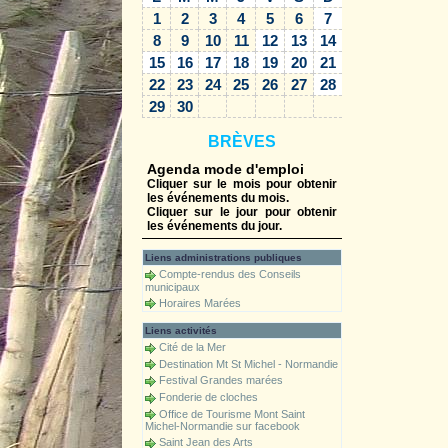
1
2
3
4
5
6
7
8
9
10
11
12
13
14
15
16
17
18
19
20
21
22
23
24
25
26
27
28
29
30
BRÈVES
Agenda mode d'emploi
Cliquer sur le mois pour obtenir
les événements du mois.
Cliquer sur le jour pour obtenir
les événements du jour.
Liens administrations publiques
Compte-rendus des Conseils
municipaux
Horaires Marées
Liens activités
Cité de la Mer
Destination Mt St Michel - Normandie
Festival Grandes marées
Fonderie de cloches
Office de Tourisme Mont Saint
Michel-Normandie sur facebook
Saint Jean des Arts