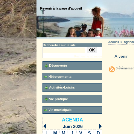
Revenir à la page d'accueil
Accueil
>
Agend
Recherchez sur le site
Recherche avancée
Découverte
0 évènemen
Hébergements
Accueil
Activités-Loisirs
Vie pratique
Vie municipale
AGENDA
Juin 2026
L
M
M
J
V
S
D