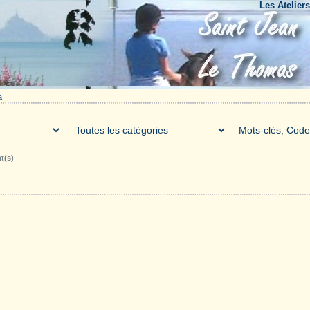
Les Ateliers du B
a
t(s)
Galerie
Téléchargements
Forum
Liens