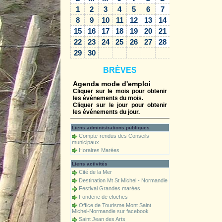
1
2
3
4
5
6
7
8
9
10
11
12
13
14
15
16
17
18
19
20
21
22
23
24
25
26
27
28
29
30
BRÈVES
Agenda mode d'emploi
Cliquer sur le mois pour obtenir
les événements du mois.
Cliquer sur le jour pour obtenir
les événements du jour.
Liens administrations publiques
Compte-rendus des Conseils
municipaux
Horaires Marées
Liens activités
Cité de la Mer
Destination Mt St Michel - Normandie
Festival Grandes marées
Fonderie de cloches
Office de Tourisme Mont Saint
Michel-Normandie sur facebook
Saint Jean des Arts