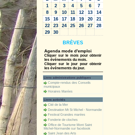
1
2
3
4
5
6
7
8
9
10
11
12
13
14
15
16
17
18
19
20
21
22
23
24
25
26
27
28
29
30
BRÈVES
Agenda mode d'emploi
Cliquer sur le mois pour obtenir
les événements du mois.
Cliquer sur le jour pour obtenir
les événements du jour.
Liens administrations publiques
Compte-rendus des Conseils
municipaux
Horaires Marées
Liens activités
Cité de la Mer
Destination Mt St Michel - Normandie
Festival Grandes marées
Fonderie de cloches
Office de Tourisme Mont Saint
Michel-Normandie sur facebook
Saint Jean des Arts