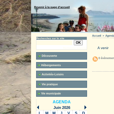
Revenir à la page d'accueil
Accueil
>
Agend
Recherchez sur le site
Recherche avancée
Découverte
0 évènemen
Hébergements
Accueil
Activités-Loisirs
Vie pratique
Vie municipale
AGENDA
Juin 2026
L
M
M
J
V
S
D