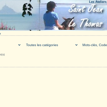
Les Ateliers du B
a
t(s)
Galerie
Téléchargements
Forum
Liens