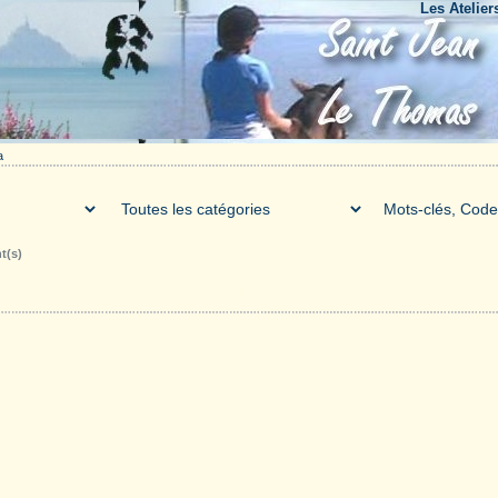
Les Ateliers du 
a
t(s)
Galerie
Téléchargements
Forum
Liens