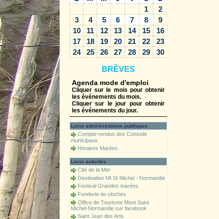
1
2
3
4
5
6
7
8
9
10
11
12
13
14
15
16
17
18
19
20
21
22
23
24
25
26
27
28
29
30
BRÈVES
Agenda mode d'emploi
Cliquer sur le mois pour obtenir
les événements du mois.
Cliquer sur le jour pour obtenir
les événements du jour.
Liens administrations publiques
Compte-rendus des Conseils
municipaux
Horaires Marées
Liens activités
Cité de la Mer
Destination Mt St Michel - Normandie
Festival Grandes marées
Fonderie de cloches
Office de Tourisme Mont Saint
Michel-Normandie sur facebook
Saint Jean des Arts