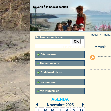
Revenir à la page d'accueil
Accueil
>
Agend
Recherchez sur le site
Recherche avancée
Découverte
0 évènemen
Hébergements
Accueil
Activités-Loisirs
Vie pratique
Vie municipale
AGENDA
Novembre 2025
L
M
M
J
V
S
D