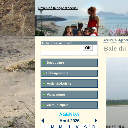
Revenir à la page d'accueil
Accueil
>
Agend
Recherchez sur le site
Baie du 
Recherche avancée
Découverte
Hébergements
Activités-Loisirs
Vie pratique
Vie municipale
AGENDA
Août 2026
L
M
M
J
V
S
D