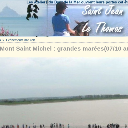
Les Ateliers du Bout de la Mer ouvrent leurs portes cet été
Fête
a
>
Evénements naturels
Mont Saint Michel : grandes marées(07/10 a