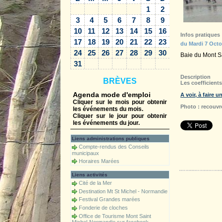
1
2
3
4
5
6
7
8
9
10
11
12
13
14
15
16
Infos pratiques
17
18
19
20
21
22
23
du Mardi 7 Octo
24
25
26
27
28
29
30
Baie du Mont S
31
Description
BRÈVES
Les coefficient
Agenda mode d'emploi
A voir, à faire 
Cliquer sur le mois pour obtenir
Photo : recouvr
les événements du mois.
Cliquer sur le jour pour obtenir
les événements du jour.
Liens administrations publiques
Compte-rendus des Conseils
municipaux
Accueil
Horaires Marées
Liens activités
Cité de la Mer
Destination Mt St Michel - Normandie
Festival Grandes marées
Fonderie de cloches
Office de Tourisme Mont Saint