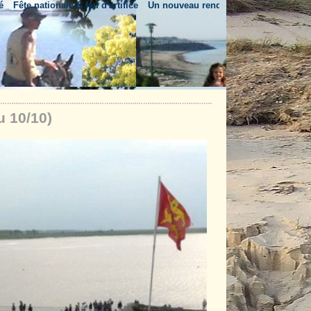
 nationale & feu d'artifice
Un nouveau rendez-vous estival : les March
u 10/10)