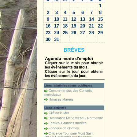
1
2
3
4
5
6
7
8
9
10
11
12
13
14
15
16
17
18
19
20
21
22
23
24
25
26
27
28
29
30
31
BRÈVES
Agenda mode d'emploi
Cliquer sur le mois pour obtenir
les événements du mois.
Cliquer sur le jour pour obtenir
les événements du jour.
Liens administrations publiques
Compte-rendus des Conseils
municipaux
Horaires Marées
Liens activités
Cité de la Mer
Destination Mt St Michel - Normandie
Festival Grandes marées
Fonderie de cloches
Office de Tourisme Mont Saint