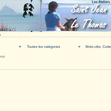
Les Ateliers du B
a
t(s)
Galerie
Téléchargements
Forum
Liens