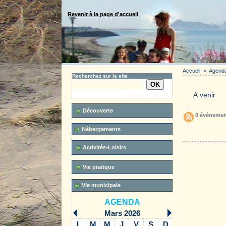
Revenir à la page d'accueil
Accueil
>
Agend
Recherchez sur le site
Recherche avancée
Découverte
0 évènemen
Hébergements
Accueil
Activités-Loisirs
Vie pratique
Vie municipale
AGENDA
Mars 2026
L
M
M
J
V
S
D