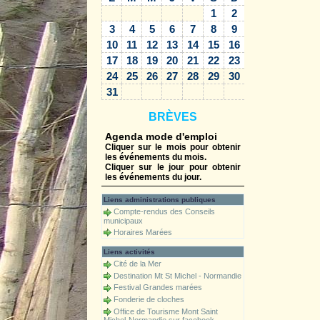
1
2
3
4
5
6
7
8
9
10
11
12
13
14
15
16
17
18
19
20
21
22
23
24
25
26
27
28
29
30
31
BRÈVES
Agenda mode d'emploi
Cliquer sur le mois pour obtenir
les événements du mois.
Cliquer sur le jour pour obtenir
les événements du jour.
Liens administrations publiques
Compte-rendus des Conseils
municipaux
Horaires Marées
Liens activités
Cité de la Mer
Destination Mt St Michel - Normandie
Festival Grandes marées
Fonderie de cloches
Office de Tourisme Mont Saint