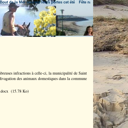
de la Mer ouvrent leurs portes cet été
Fête nationale & feu d'artifice
Un
reuses infractions à celle-ci, la municipalité de Saint
a divagation des animaux domestiques dans la commune
.docx
(15.78 Ko)