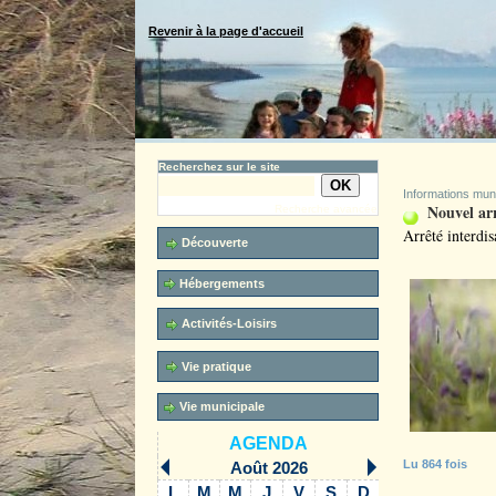
Revenir à la page d'accueil
Recherchez sur le site
Informations mun
Nouvel arr
Recherche avancée
Arrêté interdi
Découverte
Hébergements
Activités-Loisirs
Vie pratique
Vie municipale
AGENDA
Lu 864 fois
Août 2026
L
M
M
J
V
S
D