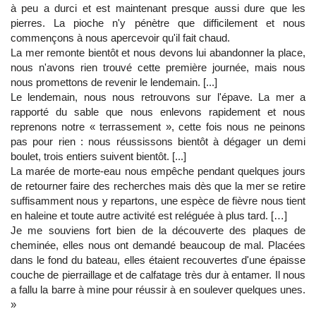
à peu a durci et est maintenant presque aussi dure que les
pierres. La pioche n'y pénètre que difficilement et nous
commençons à nous apercevoir qu'il fait chaud.
La mer remonte bientôt et nous devons lui abandonner la place,
nous n'avons rien trouvé cette première journée, mais nous
nous promettons de revenir le lendemain. [...]
Le lendemain, nous nous retrouvons sur l'épave. La mer a
rapporté du sable que nous enlevons rapidement et nous
reprenons notre « terrassement », cette fois nous ne peinons
pas pour rien : nous réussissons bientôt à dégager un demi
boulet, trois entiers suivent bientôt. [...]
La marée de morte-eau nous empêche pendant quelques jours
de retourner faire des recherches mais dès que la mer se retire
suffisamment nous y repartons, une espèce de fièvre nous tient
en haleine et toute autre activité est reléguée à plus tard. […]
Je me souviens fort bien de la découverte des plaques de
cheminée, elles nous ont demandé beaucoup de mal. Placées
dans le fond du bateau, elles étaient recouvertes d'une épaisse
couche de pierraillage et de calfatage très dur à entamer. Il nous
a fallu la barre à mine pour réussir à en soulever quelques unes.
»