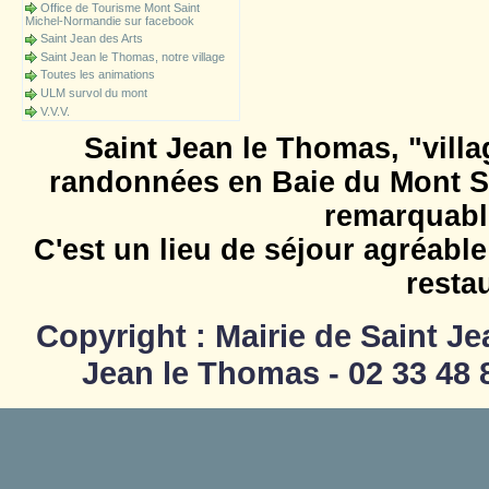
Office de Tourisme Mont Saint
Michel-Normandie sur facebook
Saint Jean des Arts
Saint Jean le Thomas, notre village
Toutes les animations
ULM survol du mont
V.V.V.
Saint Jean le Thomas, "villag
randonnées en Baie du Mont Sa
remarquable
C'est un lieu de séjour agréabl
resta
Copyright : Mairie de Saint J
Jean le Thomas - 02 33 48