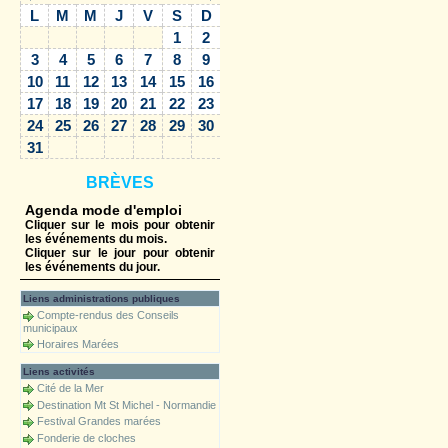
L
M
M
J
V
S
D
1
2
3
4
5
6
7
8
9
10
11
12
13
14
15
16
17
18
19
20
21
22
23
24
25
26
27
28
29
30
31
BRÈVES
Agenda mode d'emploi
Cliquer sur le mois pour obtenir
les événements du mois.
Cliquer sur le jour pour obtenir
les événements du jour.
Liens administrations publiques
Compte-rendus des Conseils
municipaux
Horaires Marées
Liens activités
Cité de la Mer
Destination Mt St Michel - Normandie
Festival Grandes marées
Fonderie de cloches