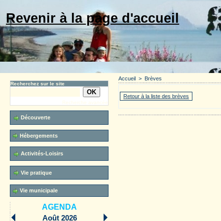
Revenir à la page d'accueil
Accueil
>
Brèves
Recherchez sur le site
Retour à la liste des brèves
Recherche avancée
Découverte
Hébergements
Activités-Loisirs
Vie pratique
Vie municipale
AGENDA
Août 2026