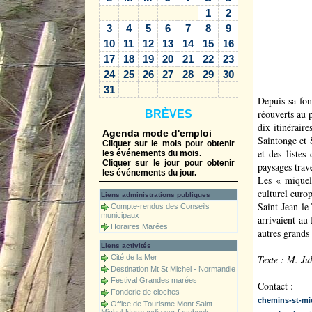
1
2
3
4
5
6
7
8
9
10
11
12
13
14
15
16
17
18
19
20
21
22
23
24
25
26
27
28
29
30
31
Depuis sa fon
réouverts au 
BRÈVES
dix itinérair
Agenda mode d'emploi
Saintonge et 
Cliquer sur le mois pour obtenir
et des listes
les événements du mois.
Cliquer sur le jour pour obtenir
paysages trav
les événements du jour.
Les « miquelo
culturel euro
Liens administrations publiques
Saint-Jean-le
Compte-rendus des Conseils
municipaux
arrivaient au
Horaires Marées
autres grand
Liens activités
Texte : M. Ju
Cité de la Mer
Destination Mt St Michel - Normandie
Festival Grandes marées
Contact :
Fonderie de cloches
chemins-st-m
Office de Tourisme Mont Saint