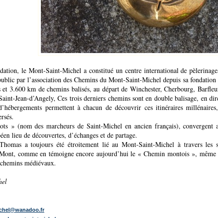
dation, le Mont-Saint-Michel a constitué un centre international de pèlerinag
public par l’association des Chemins du Mont-Saint-Michel depuis sa fondation 
es et 3.600 km de chemins balisés, au départ de Winchester, Cherbourg, Barfle
Saint-Jean-d’Angely, Ces trois derniers chemins sont en double balisage, en d
 d’hébergements permettent à chacun de découvrir ces itinéraires millénaires,
ersés.
ts » (nom des marcheurs de Saint-Michel en ancien français), convergent au
péen lieu de découvertes, d’échanges et de partage.
-Thomas a toujours été étroitement lié au Mont-Saint-Michel à travers les 
 Mont, comme en témoigne encore aujourd’hui le « Chemin montois », même s’
s chemins médiévaux.
hel
ichel@wanadoo.fr