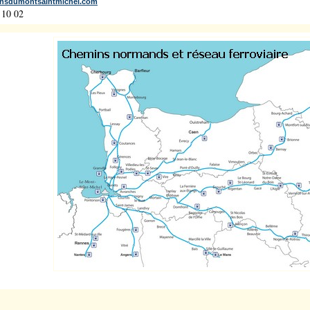
nsdumontsaintmichel.com
 10 02