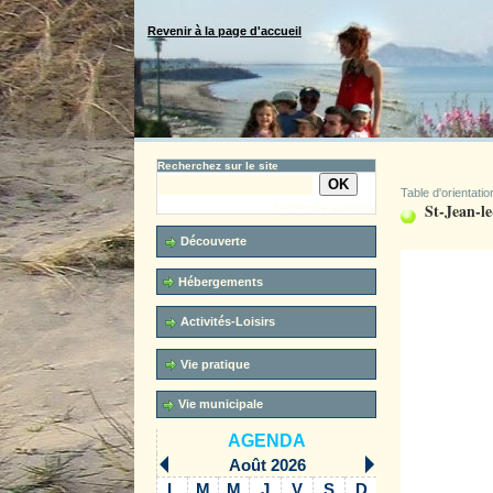
Revenir à la page d'accueil
Recherchez sur le site
Table d'orientatio
St-Jean-le
Recherche avancée
Découverte
Hébergements
Activités-Loisirs
Vie pratique
Vie municipale
AGENDA
Août 2026
L
M
M
J
V
S
D