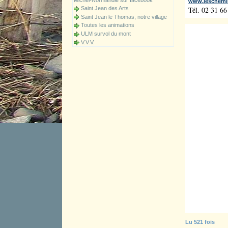
Michel-Normandie sur facebook
www.leschemi
Tél. 02 31 66
Saint Jean des Arts
Saint Jean le Thomas, notre village
Toutes les animations
ULM survol du mont
V.V.V.
Lu 521 fois