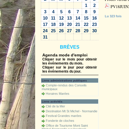
1
2
PV18JUIN
3
4
5
6
7
8
9
Lu 323 fois
10
11
12
13
14
15
16
17
18
19
20
21
22
23
24
25
26
27
28
29
30
31
BRÈVES
Agenda mode d'emploi
Cliquer sur le mois pour obtenir
les événements du mois.
Cliquer sur le jour pour obtenir
les événements du jour.
Liens administrations publiques
Compte-rendus des Conseils
municipaux
Horaires Marées
Liens activités
Cité de la Mer
Destination Mt St Michel - Normandie
Festival Grandes marées
Fonderie de cloches
Office de Tourisme Mont Saint