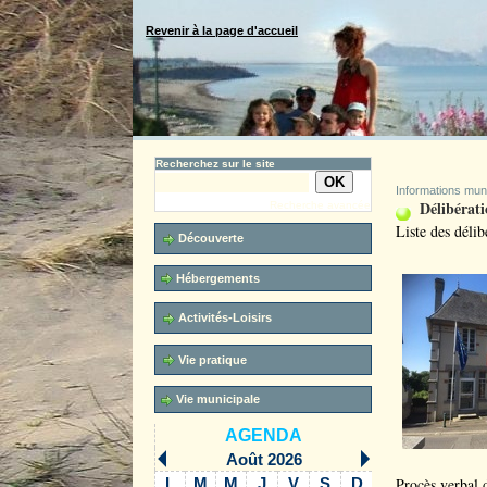
Revenir à la page d'accueil
Recherchez sur le site
Informations mun
Délibérati
Recherche avancée
Liste des délib
Découverte
Hébergements
Activités-Loisirs
Vie pratique
Vie municipale
AGENDA
Août 2026
Procès verbal 
L
M
M
J
V
S
D