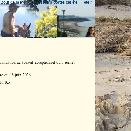
de la Mer ouvrent leurs portes cet été
Fête nationale & feu d'artifice
U
alidation au conseil exceptionnel du 7 juillet.
ire du 18 juin 2026
81 Ko)