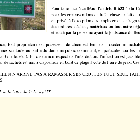
l'article R.632-1 du 
Pour faire face à ce fléau,
pour les contraventions de la 2e classe le fait de
ou privé, à l'exception des emplacements désignes 
des ordures, déchets, matériaux ou tout autre objet
effectué par la personne ayant la jouissance du lie
ce, tout propriétaire ou possesseur de chien est tenu de procéder immédia
nines sur toute ou partie du domaine public communal, en particulier sur les li
a Bunelle, etc.). En cas de non-respect de l'interdiction, l'infraction est passib
ur de sachets est mis à disposition en bord de plage à côté de l’aire de jeux. C
CHIEN N’ARRIVE PAS A RAMASSER SES CROTTES TOUT SEUL FAITE
S
dans la lettre de St Jean n°75