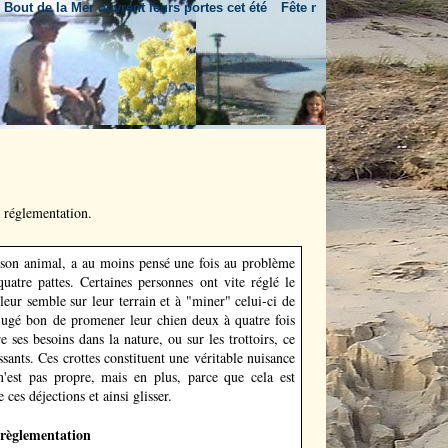
de la Mer ouvrent leurs portes cet été
Fête nationale & feu d'artifice
U
a réglementation.
e son animal, a au moins pensé une fois au problème
uatre pattes. Certaines personnes ont vite réglé le
eur semble sur leur terrain et à "miner" celui-ci de
 jugé bon de promener leur chien deux à quatre fois
re ses besoins dans la nature, ou sur les trottoirs, ce
sants. Ces crottes constituent une véritable nuisance
n'est pas propre, mais en plus, parce que cela est
ces déjections et ainsi glisser.
 règlementation