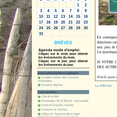
1
2
3
4
5
6
7
8
9
10
11
12
13
14
15
16
17
18
19
20
21
22
23
24
25
26
27
28
29
30
31
En conséquen
déjections ca
BRÈVES
mer, parc de l
Agenda mode d'emploi
Un distribute
Cliquer sur le mois pour obtenir
les événements du mois.
SI VOTRE 
Cliquer sur le jour pour obtenir
les événements du jour.
DES AUTRE
Liens administrations publiques
Article paru 
Compte-rendus des Conseils
municipaux
Horaires Marées
Lu 1780 fois
Liens activités
Cité de la Mer
Destination Mt St Michel - Normandie
Festival Grandes marées
Fonderie de cloches
Office de Tourisme Mont Saint