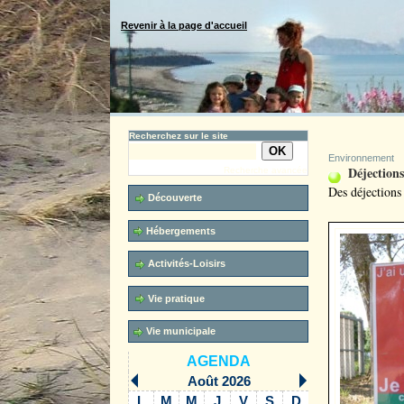
Revenir à la page d'accueil
Recherchez sur le site
Environnement
Déjections
Recherche avancée
Des déjections 
Découverte
Hébergements
Activités-Loisirs
Vie pratique
Vie municipale
AGENDA
Août 2026
L
M
M
J
V
S
D