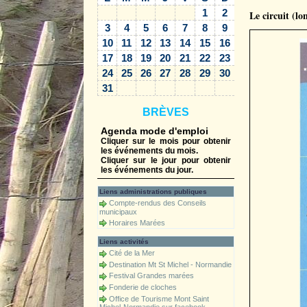
1
2
Le circuit (l
3
4
5
6
7
8
9
10
11
12
13
14
15
16
17
18
19
20
21
22
23
24
25
26
27
28
29
30
31
BRÈVES
Agenda mode d'emploi
Cliquer sur le mois pour obtenir
les événements du mois.
Cliquer sur le jour pour obtenir
les événements du jour.
Liens administrations publiques
Compte-rendus des Conseils
municipaux
Horaires Marées
Liens activités
Cité de la Mer
Destination Mt St Michel - Normandie
Festival Grandes marées
Fonderie de cloches
Office de Tourisme Mont Saint