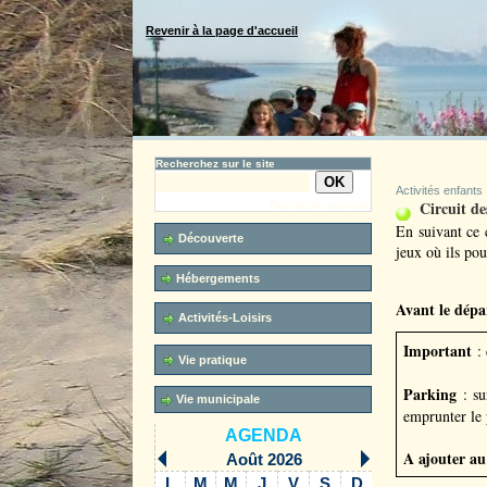
Revenir à la page d'accueil
Recherchez sur le site
Activités enfants
Circuit de
Recherche avancée
En suivant ce 
Découverte
jeux où ils pou
Hébergements
Avant le dépa
Activités-Loisirs
Important
: 
Vie pratique
Parking
: su
Vie municipale
emprunter le 
AGENDA
A ajouter au
Août 2026
L
M
M
J
V
S
D