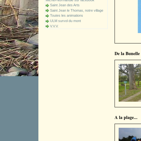
Michel-Normandie sur facebook
Saint Jean des Arts
Saint Jean le Thomas, notre village
Toutes les animations
ULM survol du mont
V.V.V.
De la Bunelle 
A la plage...