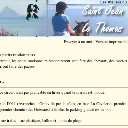
Les Ateliers du Bout de la 
Envoyer à un ami
|
Version imprimable
s petits randonneurs
circuit, les petits randonneurs rencontreront peut être des chevaux, des oiseaux
rront faire des pauses.
rt.
ce circuit n'est pas praticable en hiver quand le marais est inondé.
r la D911 (Avranches - Granville par la côte), en face La Cavalerie, prendre l
premier chemin (des Gréseaux) à droite, le parking gratuit est au bout.
 sac à dos
: sac plastique, ballon et jouets de plage.