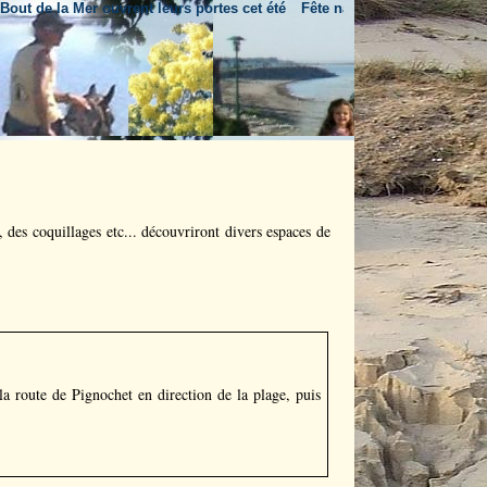
Mer ouvrent leurs portes cet été
Fête nationale & feu d'artifice
Un nouv
, des coquillages etc... découvriront divers espaces de
a route de Pignochet en direction de la plage, puis